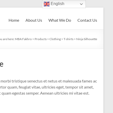
English
Home
About Us
What We Do
Contact Us
u are here:
MBA Fakhro
>
Products
>
Clothing
>
T-shirts
>
Ninja Silhouette
te
morbi tristique senectus et netus et malesuada fames ac
tor quam, feugiat vitae, ultricies eget, tempor sit amet,
t quam egestas semper. Aenean ultricies mi vitae est.